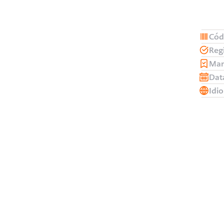
Cód
Reg
Man
Dat
Idi