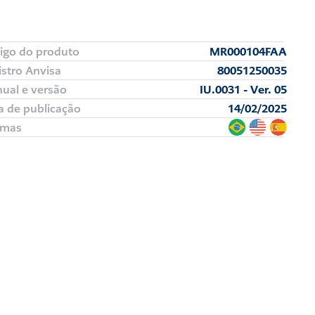
igo do produto
MR000104FAA
istro Anvisa
80051250035
ual e versão
IU.0031 - Ver. 05
a de publicação
14/02/2025
omas