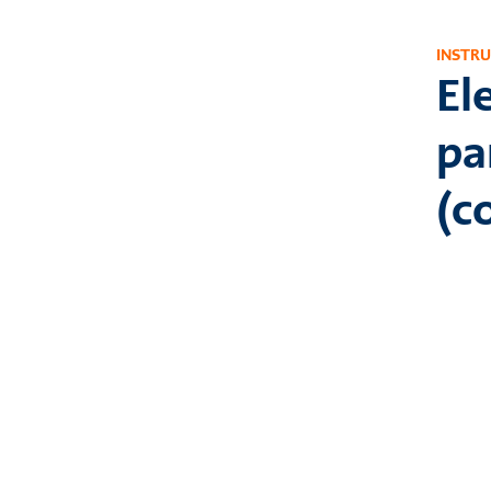
INSTR
El
pa
(c