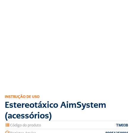
INSTRUÇÃO DE USO
Estereotáxico AimSystem 
(acessórios)
Código do produto
TM03B
Registro Anvisa
80051250001