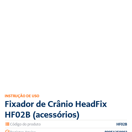
INSTRUÇÃO DE USO
Fixador de Crânio HeadFix 
HF02B (acessórios)
Código do produto
HF02B
Registro Anvisa
80051250003