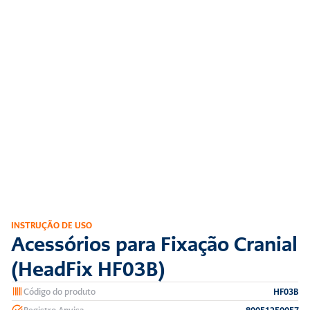
INSTRUÇÃO DE USO
Acessórios para Fixação Cranial 
(HeadFix HF03B)
Código do produto
HF03B
Registro Anvisa
80051250057