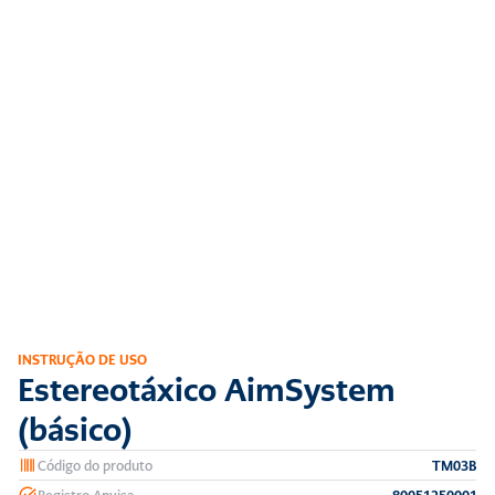
INSTRUÇÃO DE USO
Estereotáxico AimSystem 
(básico)
Código do produto
TM03B
Registro Anvisa
80051250001