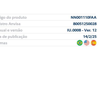
igo do produto
NN001110FAA
istro Anvisa
80051250028
ual e versão
IU.0008 - Ver. 12
a de publicação
14/2/25
omas