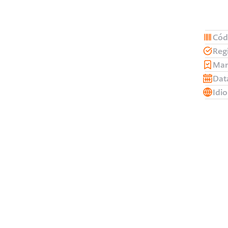
Cód
Reg
Man
Dat
Idi