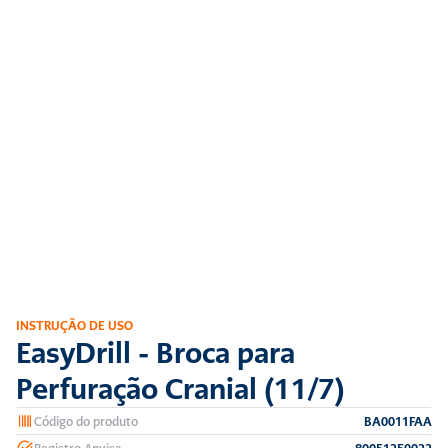
INSTRUÇÃO DE USO
EasyDrill - Broca para 
Perfuração Cranial (11/7)
Código do produto
BA0011FAA
Registro Anvisa
80051250022