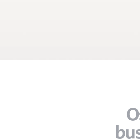
O
bus