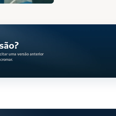
rsão?
citar uma versão anterior 
icromar.