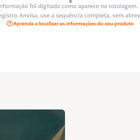
 informação foi digitada como aparece na rotulagem. 
egistro Anvisa, use a sequência completa, sem abrev
Aprenda a localizar as informações do seu produto