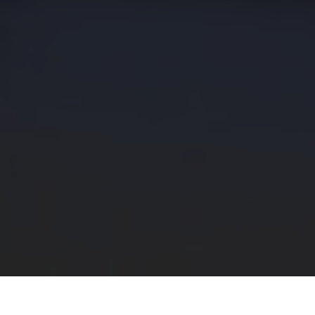
Brocas
EasyDrill
no
AANS
Marketing 
18 may 2017
Micromar